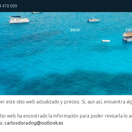
4 470 009
Inicio
Ser
ste sitio web actualizado y preciso. Si, aun así, encuentra alg
itio web ha encontrado la información para poder revisarla lo a
 a:
carlosdoradog@outlook.es