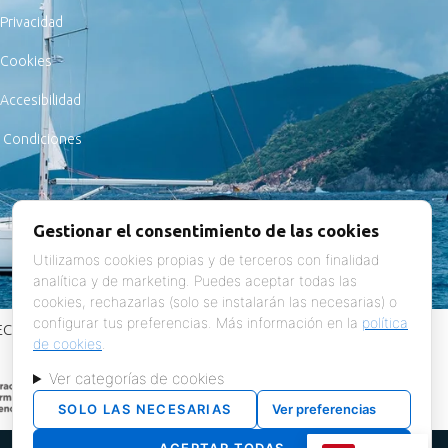
 Privacidad
e Cookies
 Accesibilidad
y Condiciones
Gestionar el consentimiento de las cookies
Utilizamos cookies propias y de terceros con finalidad
analítica y de marketing. Puedes aceptar todas las
cookies, rechazarlas (solo se instalarán las necesarias) o
configurar tus preferencias. Más información en la
política
ECANISMO DE RECUPERACIÓN Y RESILENCIA
de cookies
.
Ver categorías de cookies
SOLO LAS NECESARIAS
Ver preferencias