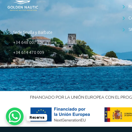
R
C
S
Sede Sevilla y Barbate
+34 648 007 701
+34 614 470 009
FINANCIADO POR LA UNIÓN EUROPEA CON EL PROGR
Reserva